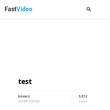
test
kovacs
3,012
2019年10月9日
Views